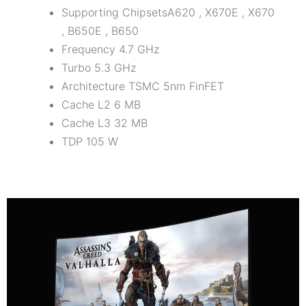
Supporting ChipsetsA620 , X670E , X670
, B650E , B650
Frequency 4.7 GHz
Turbo 5.3 GHz
Architecture TSMC 5nm FinFET
Cache L2 6 MB
Cache L3 32 MB
TDP 105 W